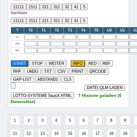
11111
2111
221
311
32
41
5
Nachbarn
11111
2111
221
311
32
41
5
?
T0
T1
T2
T3
T4
T5
U0
U1
U
=
<=
>=
START
STOP
WEITER
INFO
RED
RBF
RHF
UNDO
TXT
CSV
PRINT
QRCODE
GAP-LIST
ABSTAND1
CLS
DATEI.QLM LADEN
? Historie geladen (0
LOTTO-SYSTEME 5ausX.HTML
Datensätze)