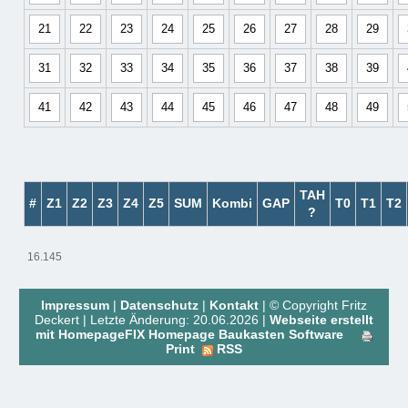
TAH
#
Z1
Z2
Z3
Z4
Z5
SUM
Kombi
GAP
T0
T1
T2
?
16.145
Impressum
|
Datenschutz
|
Kontakt
| © Copyright Fritz
Deckert | Letzte Änderung: 20.06.2026 |
Webseite erstellt
mit HomepageFIX Homepage Baukasten Software
Print
RSS