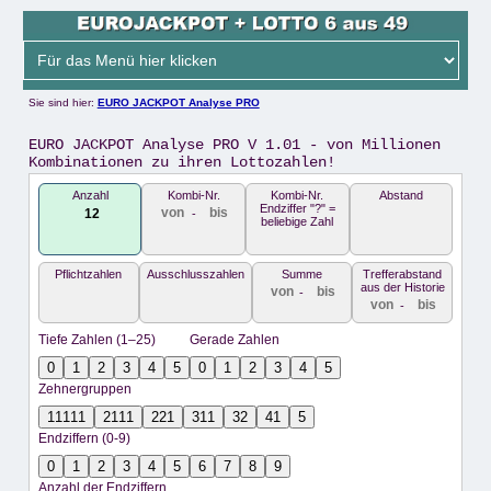
Sie sind hier:
EURO JACKPOT Analyse PRO
EURO JACKPOT Analyse PRO V 1.01 - von Millionen
Kombinationen zu ihren Lottozahlen!
Anzahl
Kombi-Nr.
Kombi-Nr.
Abstand
Endziffer "?" =
-
beliebige Zahl
Pflichtzahlen
Ausschlusszahlen
Summe
Trefferabstand
aus der Historie
-
-
Tiefe Zahlen (1–25)
Gerade Zahlen
0
1
2
3
4
5
0
1
2
3
4
5
Zehnergruppen
11111
2111
221
311
32
41
5
Endziffern (0-9)
0
1
2
3
4
5
6
7
8
9
Anzahl der Endziffern